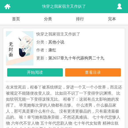
快穿之我家宿主又作妖了
首页
分类
排行
完本
快穿之我家宿主又作妖了
分类：
其他小说
作者：
康红
更新：
第2657章九十年代舔狗男二十九
开始阅读
查看目录
在末世死后，程春丫被系统绑定，穿进一个又一个小世界，而且还
被规定不能随便改变人设。 比如目不识丁一下变得学识渊博。 比
如软弱无能一下变得泼辣无比。 程春丫：这就有点太影响她的发
挥了。 毕竟她每次穿的人物都有点惨。 什么渣男，什么极品家
人，那可真是要什么有什么。 没有更渣更极品的，只有最渣最极
品的。 唉！幸亏她有隐身异能，不然还真难搞。 七十年代悲惨人
物 六年代不甘人物 五十年代悲剧人物 七十年代女知青 精神出轨