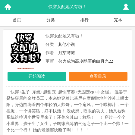
快穿女配她又有啦！
首页
分类
排行
完本
快穿女配她又有啦！
分类：
其他小说
作者：
月芽湾湾
更新：
努力成为高冷酷哥的白月光22
开始阅读
查看目录
「快穿+生子+系统+超甜宠+超快节奏+无固定cp+非女强」 温晏宁
是快穿局的金牌员工，本来她穿着比基尼在度假胜地的沙滩上晒太
阳，身边围绕着四个年轻的大帅哥，一个扇风，一个喂椰汁，一个
捏腿，一个讲笑话，好不快活！ 没成想，眨眼的功夫，她又被狗
系统给拉进小世界里来了！还美名其曰：救场！！！ 穿过一个个
小世界，孩子生了又生，子嗣缘浅薄的气运之子一个比一个帅！一
个比一个行！ 她的老腰都快断了啊！！！ 「