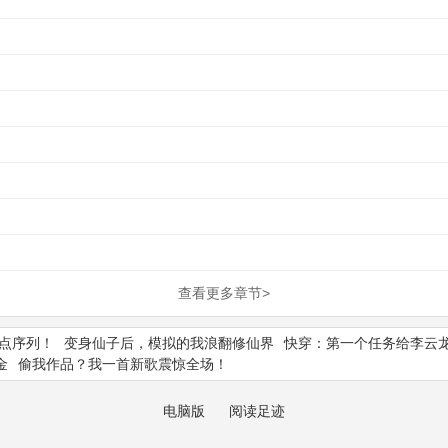
查看更多章节>
点序列！
变身仙子后，模拟的我浪翻修仙界
快穿：第一个任务给李云
金
偷我作品？我一首新歌震惊全场！
电脑版
阅读足迹