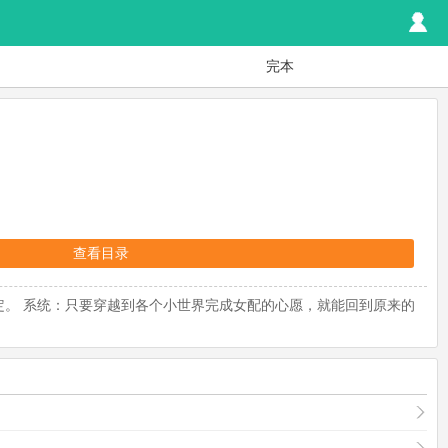
完本
查看目录
绑定。 系统：只要穿越到各个小世界完成女配的心愿，就能回到原来的