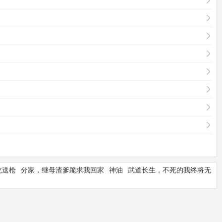
龙送枪
分家，继母渣爹跪求我回家
神油
武道长生，不死的我终将无