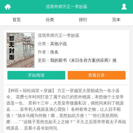
流氓帝师方正一李妙菡
首页
分类
排行
完本
流氓帝师方正一李妙菡
分类：
其他小说
作者：
佚名
更新：
我的新书《末日生存方案供应商》推
荐！！！！！！
开始阅读
查看目录
【种田＋轻松搞笑＋穿越】 方正一穿越至大景朝成为一名小县
令。 花费七年时间打造了属于自己的世外桃源，本想做个土皇帝
逍遥一生。 景和十三年，大景皇帝微服私访，偶然间来到了桃源
县…… 皇帝初入桃源县满心震惊！ 各种新奇之物，让人目不暇
接！ “抽水马桶为何物！嘶，竟然如此方便！” “你们竟然用纸
擦……” “这镜子竟然也如天上之物？” 不久之后景帝带着太子再临
桃源县… 且看小县令如何玩