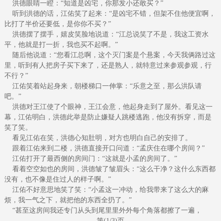
洪德眼睛一瞪：“知道是凶宅，你那发小还敢买？”
听到洪德的话，江佑笑了起来：“是凶宅不错，但架不住他便宜啊，
比打了半价还要低，是你你不买？”
洪德摆了摆手，嬉皮笑脸地说道：“江总说笑了不是，我这工资水
平，他就是打一折，我也买不起啊。”
随后他说道：“您看江总啊，这个灭门案是个悬案，今天我俩路过这
里，听到有人把房子买下来了，还是熟人，就特意过来参观参观，行
不行？”
江佑笑着站起身来，朝楼梯口一伸掌：“乐意之至，那么洪队请
吧。”
洪德对王江使了个眼神，王江会意，他起身走到了屋外。看见这一
幕，江佑明白，洪德此举是防止嫌疑人跳楼逃跑，他没有拆穿，而是
笑了笑。
看见江佑在笑，洪德心知肚明，对方也明白自己的安排了。
跟着江佑来到二楼，洪德直接开口问道：“孟庆住在哪个房间？”
江佑打开了最西侧的房间门：“这就是小孟的房间了。”
看着空空如也的房间，洪德皱了皱眉头：“这么干净？这什么东西都
没有，也不像是住过人的样子啊。”
江佑不好意思地笑了笑：“小孟这一冲动，给我带来了这么大的麻
烦，我一气之下，就把他的东西全扔了。”
“甚至这房间我还专门从头到尾里里外外每个角落都擦了一遍，
第(1/3)页