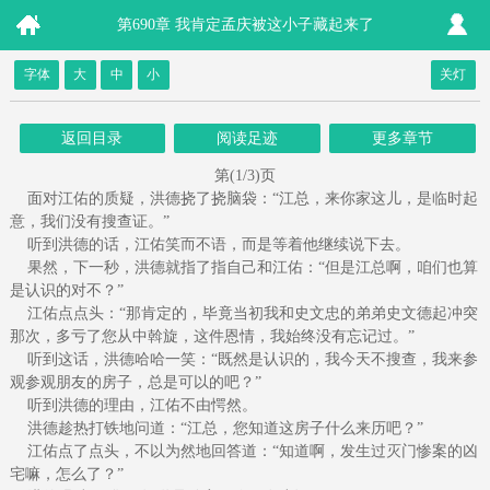
第690章 我肯定孟庆被这小子藏起来了
字体
大
中
小
关灯
返回目录
阅读足迹
更多章节
第(1/3)页
面对江佑的质疑，洪德挠了挠脑袋：“江总，来你家这儿，是临时起
意，我们没有搜查证。”
听到洪德的话，江佑笑而不语，而是等着他继续说下去。
果然，下一秒，洪德就指了指自己和江佑：“但是江总啊，咱们也算
是认识的对不？”
江佑点点头：“那肯定的，毕竟当初我和史文忠的弟弟史文德起冲突
那次，多亏了您从中斡旋，这件恩情，我始终没有忘记过。”
听到这话，洪德哈哈一笑：“既然是认识的，我今天不搜查，我来参
观参观朋友的房子，总是可以的吧？”
听到洪德的理由，江佑不由愕然。
洪德趁热打铁地问道：“江总，您知道这房子什么来历吧？”
江佑点了点头，不以为然地回答道：“知道啊，发生过灭门惨案的凶
宅嘛，怎么了？”