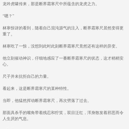
龙吟虎啸传来，那是断界霜寒尺中所蕴含的龙虎之力。
“嗯？”
林寒惊讶的看到，随着自己混沌源气的注入，断界霜寒尺居然变得更
重了。
林寒吃了一惊，没想到此时此刻断界霜寒尺竟然还有这样的异变。
他立刻催动神识，仔细地感应了一番断界霜寒尺的状态，这才稍稍安
心。
尺子并未抗拒自己的力量。
看起来，这是断界霜寒尺的某种特性。
当即，他猛然挥动断界霜寒尺，再次劈落了过去。
那面具杀手的嘴角带着残忍和狞笑，双目泛红，浑身散发着邪恶而令
人生厌的气息。