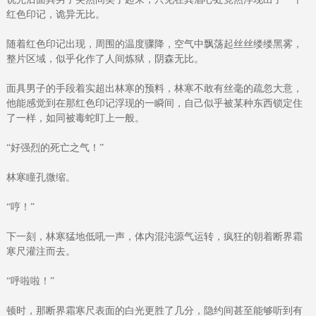
红色印记，诡异无比。
随着红色印记出现，周围的温度骤降，空气中飘荡起丝丝缕缕黑雾，
整片区域，似乎化作了人间炼狱，阴森无比。
面具男子的手段着实超出林寒的预料，林寒不敢有丝毫的疏忽大意，
他能感觉到在那红色印记浮现的一瞬间，自己似乎被某种东西锁定住
了一样，如同被毒蛇盯上一般。
“好强烈的死亡之气！”
林寒瞳孔微缩。
“哼！”
下一刻，林寒猛地低吼一声，体内混沌源气运转，疯狂的朝着断界霜
寒尺灌注而去。
“呼啦啦！”
顿时，那断界霜寒尺表面的白光更胜了几分，隐约间甚至能够听到有