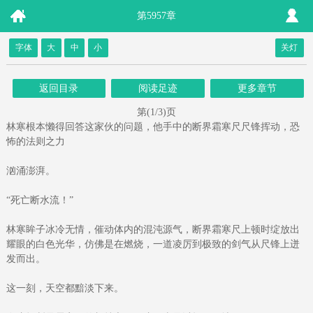
第5957章
字体
大
中
小
关灯
返回目录
阅读足迹
更多章节
第(1/3)页
林寒根本懒得回答这家伙的问题，他手中的断界霜寒尺尺锋挥动，恐
怖的法则之力
汹涌澎湃。
“死亡断水流！”
林寒眸子冰冷无情，催动体内的混沌源气，断界霜寒尺上顿时绽放出
耀眼的白色光华，仿佛是在燃烧，一道凌厉到极致的剑气从尺锋上迸
发而出。
这一刻，天空都黯淡下来。