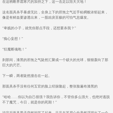
在这柄断界霜寒尺的加持之下，这一击足以毁天灭地！
这名面具杀手暴虐无比，全身上下的邪煞之气近乎粘稠般浓郁起来，
像是有鲜血要渗透出来，一股凶戾至极的可怕气息爆发。
“卑贱的小子，就凭你那点手段，还想要杀我？”
“痴心妄想！”
“狂魔断魂咆！”
刹那间，漆黑的邪煞之气陡然汇聚成一个硕大的光球，狠狠轰向了那
巨大的尺芒。
下一瞬，两者陡然撞击在一起。
那面具杀手没有任何五官的脸上经脉隆起，整张脸遍布漆黑的
“哈哈……你以为自己很强？我告诉你，不管你多么强大，也绝对逃脱
不了魔咒，今日，就是你的死期！”
说完后面具男子突然间笑了起来，只见在其眉心处竟然浮现出了一个