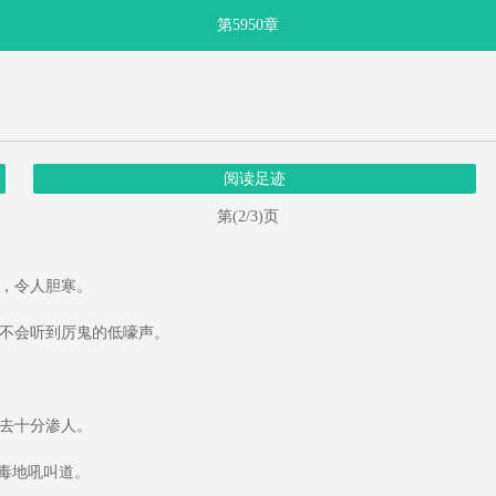
第5950章
阅读足迹
第(2/3)页
，令人胆寒。
不会听到厉鬼的低嚎声。
去十分渗人。
毒地吼叫道。