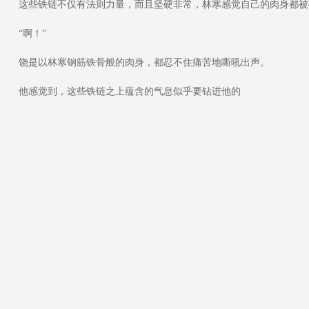
这些铁链不仅有法则力量，而且坚硬非常，林寒感觉自己的肉身都被
“啊！”
饶是以林寒钢筋铁骨般的肉身，都忍不住痛苦地嘶吼出声。
他感觉到，这些铁链之上蕴含的气息似乎要钻进他的