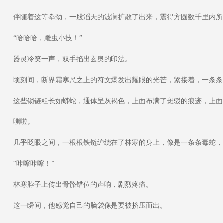
伴随着这等拳劲，一股滔天的波澜扩散了出来，震得方圆数千里内所
“哈哈哈，雕虫小技！”
器灵冷笑一声，双手掐出玄奥的印法。
顷刻间，断界霜寒尺之上的符文爆发出耀眼的光芒，紧接着，一条条
这些锁链粗长如蟒蛇，通体呈灰褐色，上面布满了斑驳的痕迹，上面
嗤啦。
几乎眨眼之间，一根根铁链缠绕在了林寒的身上，像是一条条毒蛇，
“咔嚓咔嚓！”
林寒脖子上传出骨骼错位的声响，剧烈疼痛。
这一瞬间，他感觉自己的脑袋像是要被挤压而出。