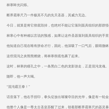
林寒眸光闪烁。
断界霜寒尺乃一件极其不凡的先天圣器，其威力无边。
今日，就算是将它彻底毁掉，也绝对不能让它落到面具组织的那群怪
林寒心中有种难以言说的预感，如果让这件圣器落到面具组织的手里
他知道自己现在唯有拼命才行，因此，他深吸了一口气后，眼睛微眯
这些混沌之炎熊熊燃烧，将林寒彻底包裹了起来。
这时，林寒的瞳孔之中，一条黑白二色的龙影游走，正是混沌龙魂。
随即，他一声大喝。
“混沌霸王拳！”
话音落下，他右手捏印，拳头绽放出璀璨夺目的光华，像是有一轮金
他整个人像是一尊太古圣皇苏醒了过来，朝着那断界霜寒尺的器灵暴