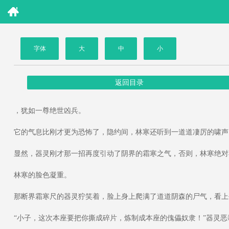
字体
大
中
小
返回目录
，犹如一尊绝世凶兵。
它的气息比刚才更为恐怖了，隐约间，林寒还听到一道道凄厉的啸声
显然，器灵刚才那一招再度引动了阴界的霜寒之气，否则，林寒绝对
林寒的脸色凝重。
那断界霜寒尺的器灵狞笑着，脸上身上爬满了道道阴森的尸气，看上
“小子，这次本座要把你撕成碎片，炼制成本座的傀儡奴隶！”器灵恶