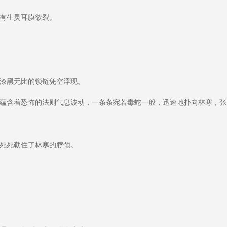
有生灵耳膜欲裂。
漆黑无比的锁链凭空浮现。
蕴含着恐怖的法则气息波动，一条条宛若毒蛇一般，迅速地扑向林寒，张
死死勒住了林寒的脖颈。